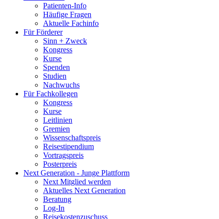
Patienten-Info
Häufige Fragen
Aktuelle Fachinfo
Für Förderer
Sinn + Zweck
Kongress
Kurse
Spenden
Studien
Nachwuchs
Für Fachkollegen
Kongress
Kurse
Leitlinien
Gremien
Wissenschaftspreis
Reisestipendium
Vortragspreis
Posterpreis
Next Generation - Junge Plattform
Next Mitglied werden
Aktuelles Next Generation
Beratung
Log-In
Reisekostenzuschuss